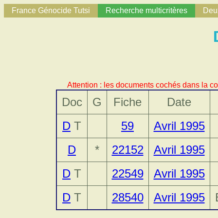
France Génocide Tutsi
Recherche multicritères
Deux
Attention : les documents cochés dans la co
Doc
G
Fiche
Date
D
T
59
Avril 1995
D
*
22152
Avril 1995
D
T
22549
Avril 1995
D
T
28540
Avril 1995