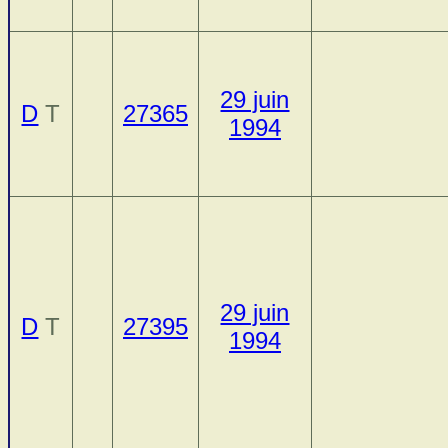
29 juin
D
T
27365
1994
29 juin
D
T
27395
1994