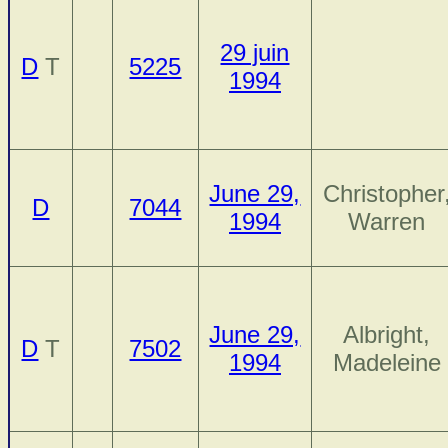
29 juin
D
T
5225
1994
June 29,
Christopher
D
7044
1994
Warren
June 29,
Albright,
D
T
7502
1994
Madeleine