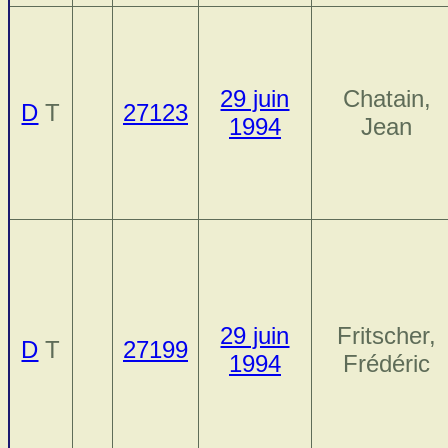
29 juin
Chatain,
D
T
27123
1994
Jean
29 juin
Fritscher,
D
T
27199
1994
Frédéric