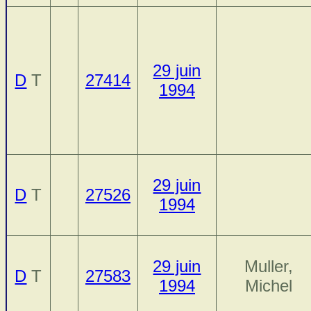
29 juin
D
T
27414
1994
29 juin
D
T
27526
1994
29 juin
Muller,
D
T
27583
1994
Michel