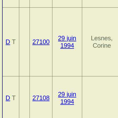
29 juin
Lesnes,
D
T
27100
1994
Corine
29 juin
D
T
27108
1994