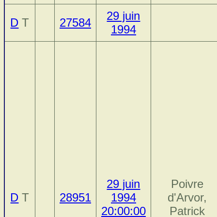
29 juin
D
T
27584
1994
29 juin
Poivre
D
T
28951
1994
d'Arvor,
20:00:00
Patrick