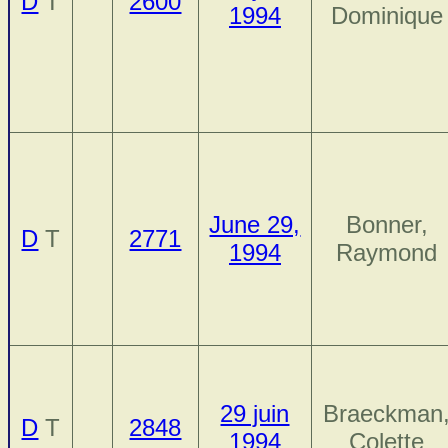
D
T
2600
1994
Dominique
June 29,
Bonner,
D
T
2771
1994
Raymond
29 juin
Braeckman
D
T
2848
1994
Colette