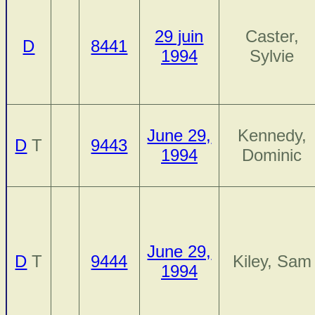
29 juin
Caster,
D
8441
1994
Sylvie
June 29,
Kennedy,
D
T
9443
1994
Dominic
June 29,
D
T
9444
Kiley, Sam
1994