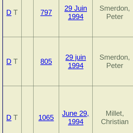
29 Juin
Smerdon,
D
T
797
1994
Peter
29 juin
Smerdon,
D
T
805
1994
Peter
June 29,
Millet,
D
T
1065
1994
Christian