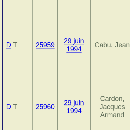
29 juin
D
T
25959
Cabu, Jean
1994
Cardon,
29 juin
D
T
25960
Jacques
1994
Armand