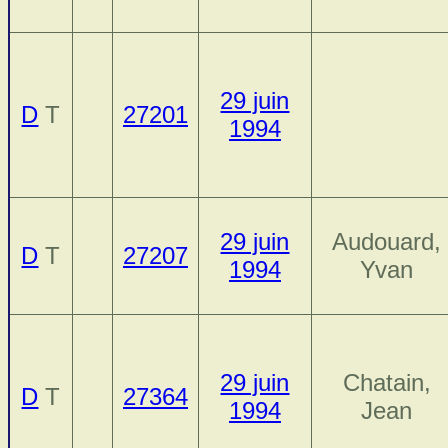
29 juin
D
T
27201
1994
29 juin
Audouard,
D
T
27207
1994
Yvan
29 juin
Chatain,
D
T
27364
1994
Jean