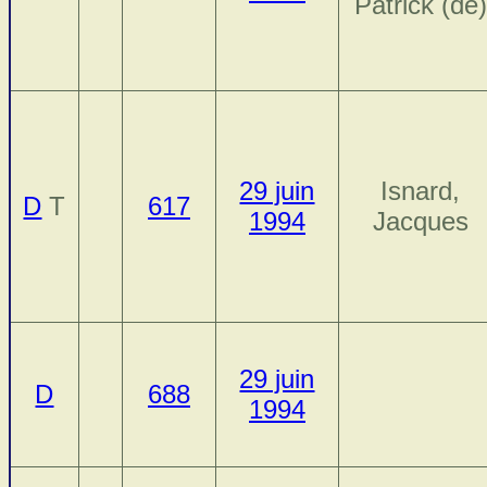
Patrick (de)
29 juin
Isnard,
D
T
617
1994
Jacques
29 juin
D
688
1994