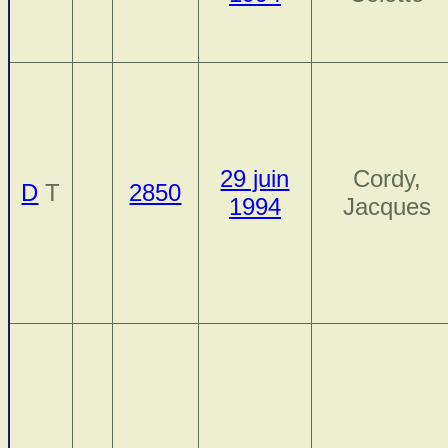
29 juin
Cordy,
D
T
2850
1994
Jacques