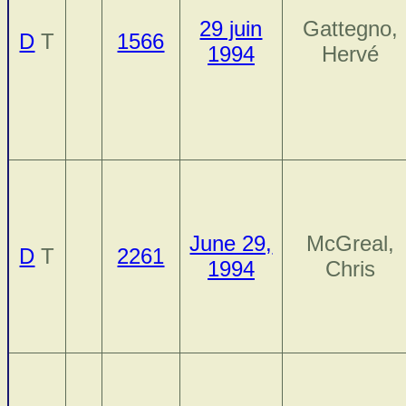
29 juin
Gattegno,
D
T
1566
1994
Hervé
June 29,
McGreal,
D
T
2261
1994
Chris