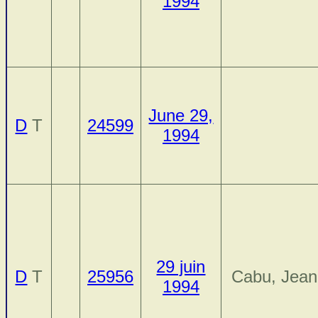
1994
June 29,
D
T
24599
1994
29 juin
D
T
25956
Cabu, Jean
1994