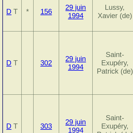
29 juin
Lussy,
D
T
*
156
1994
Xavier (de)
Saint-
29 juin
D
T
302
Exupéry,
1994
Patrick (de)
Saint-
29 juin
D
T
303
Exupéry,
1994