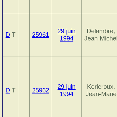
29 juin
Delambre,
D
T
25961
1994
Jean-Miche
29 juin
Kerleroux,
D
T
25962
1994
Jean-Marie