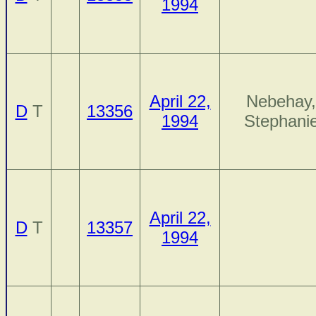
1994
April 22,
Nebehay,
D
T
13356
1994
Stephani
April 22,
D
T
13357
1994