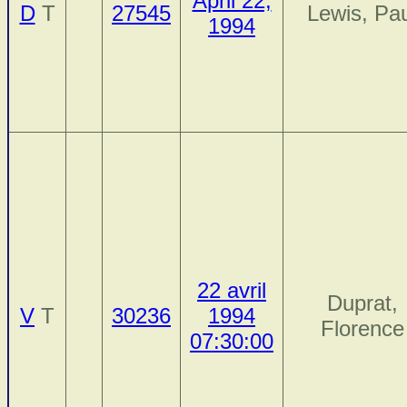
April 22,
D
T
27545
Lewis, Pau
1994
22 avril
Duprat,
V
T
30236
1994
Florence
07:30:00