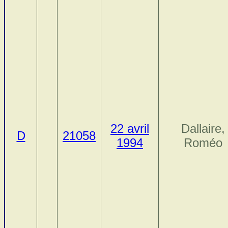
22 avril
Dallaire,
D
21058
1994
Roméo