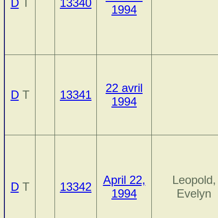
D
T
13340
1994
22 avril
D
T
13341
1994
April 22,
Leopold,
D
T
13342
1994
Evelyn