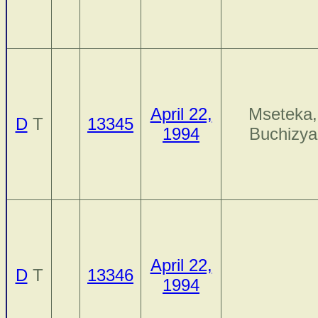
April 22,
Mseteka,
D
T
13345
1994
Buchizya
April 22,
D
T
13346
1994