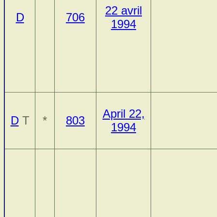
22 avril
D
706
1994
April 22,
D
T
*
803
1994