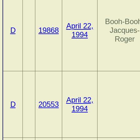
Booh-Boo
April 22,
D
19868
Jacques-
1994
Roger
April 22,
D
20553
1994