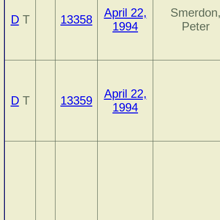
April 22,
Smerdon
D
T
13358
1994
Peter
April 22,
D
T
13359
1994