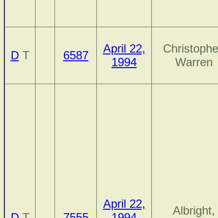
April 22,
Christophe
D
T
6587
1994
Warren
April 22,
Albright,
D
T
7555
1994