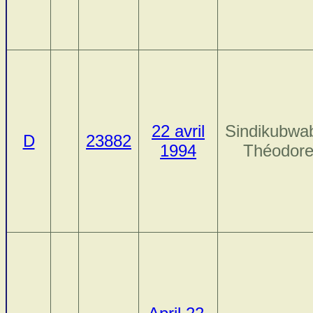
22 avril
Sindikubwa
D
23882
1994
Théodor