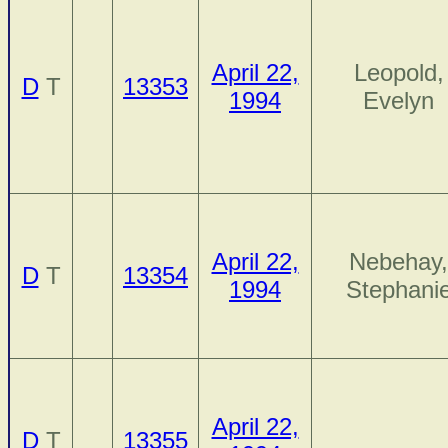
April 22,
Leopold,
D
T
13353
1994
Evelyn
April 22,
Nebehay,
D
T
13354
1994
Stephani
April 22,
D
T
13355