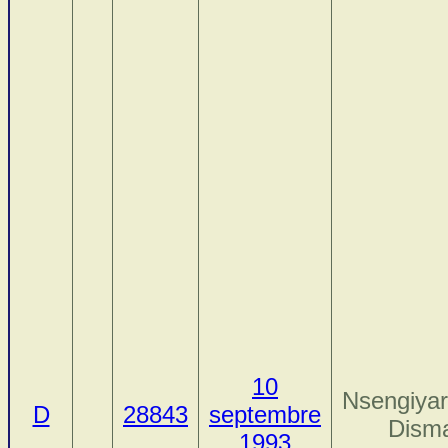
10
Nsengiya
D
28843
septembre
Dism
1993