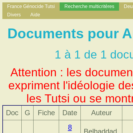
France Génocide Tutsi
Recherche multicritères
Deux
Divers
Aide
Documents pour Au
1 à 1 de 1 doc
Attention : les docume
expriment l'idéologie d
les Tutsi ou se mont
Doc
G
Fiche
Date
Auteur
8
Belhaddad,