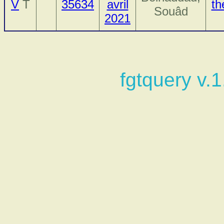
V
T
35634
avril
th
Souâd
2021
fgtquery v.1