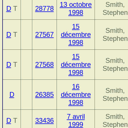
13 octobre
Smith,
D
T
28778
1998
Stephen
15
Smith,
D
T
27567
décembre
Stephen
1998
15
Smith,
D
T
27568
décembre
Stephen
1998
16
Smith,
D
26385
décembre
Stephen
1998
7 avril
Smith,
D
T
33436
1999
Stephen