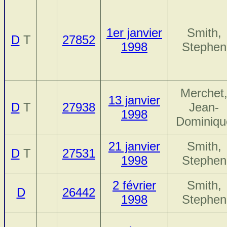
1er janvier
Smith,
D
T
27852
1998
Stephen
Merchet
13 janvier
D
T
27938
Jean-
1998
Dominiqu
21 janvier
Smith,
D
T
27531
1998
Stephen
2 février
Smith,
D
26442
1998
Stephen