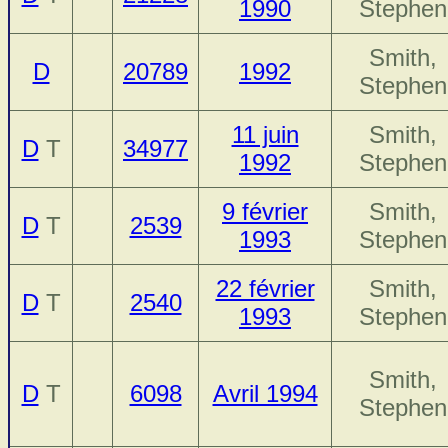
1990
Stephen
Smith,
D
20789
1992
Stephen
11 juin
Smith,
D
T
34977
1992
Stephen
9 février
Smith,
D
T
2539
1993
Stephen
22 février
Smith,
D
T
2540
1993
Stephen
Smith,
D
T
6098
Avril 1994
Stephen