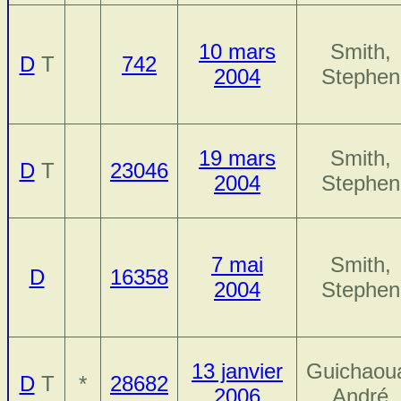
10 mars
Smith,
D
T
742
2004
Stephen
19 mars
Smith,
D
T
23046
2004
Stephen
7 mai
Smith,
D
16358
2004
Stephen
13 janvier
Guichaou
D
T
*
28682
2006
André