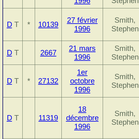
1996
Stephen
27 février
Smith,
D
T
*
10139
1996
Stephen
21 mars
Smith,
D
T
2667
1996
Stephen
1er
Smith,
D
T
*
27132
octobre
Stephen
1996
18
Smith,
D
T
11319
décembre
Stephen
1996