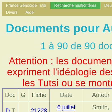
France Génocide Tutsi
Recherche multicritères
Deux
Divers
Aide
Documents pour Au
1 à 90 de 90 do
Attention : les docume
expriment l'idéologie d
les Tutsi ou se mont
Doc
G
Fiche
Date
Auteur
6 juillet
Smith,
D
T
21228