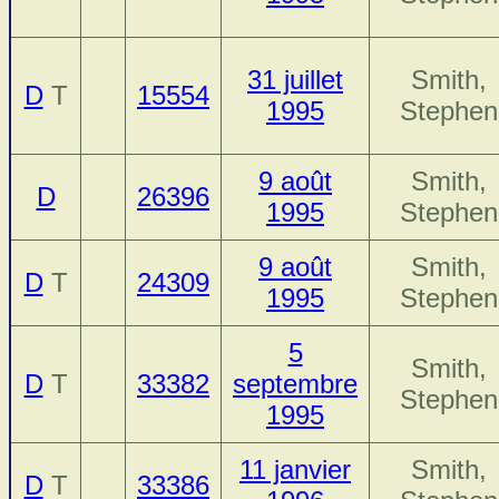
31 juillet
Smith,
D
T
15554
1995
Stephen
9 août
Smith,
D
26396
1995
Stephen
9 août
Smith,
D
T
24309
1995
Stephen
5
Smith,
D
T
33382
septembre
Stephen
1995
11 janvier
Smith,
D
T
33386