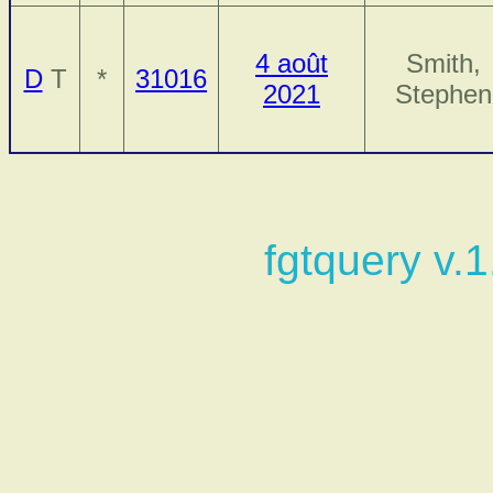
4 août
Smith,
D
T
*
31016
2021
Stephen
fgtquery v.1