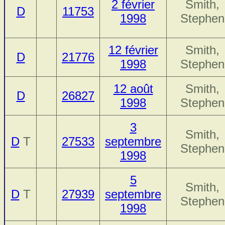
2 février
Smith,
D
11753
1998
Stephen
12 février
Smith,
D
21776
1998
Stephen
12 août
Smith,
D
26827
1998
Stephen
3
Smith,
D
T
27533
septembre
Stephen
1998
5
Smith,
D
T
27939
septembre
Stephen
1998