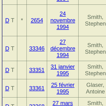
24
Smith,
D
T
*
2654
novembre
Stephen
1994
27
Smith,
D
T
33346
décembre
Stephen
1994
31 janvier
Smith,
D
T
33351
1995
Stephen
25 février
Glaser,
D
T
33361
1995
Antoine
27 mars
Smith,