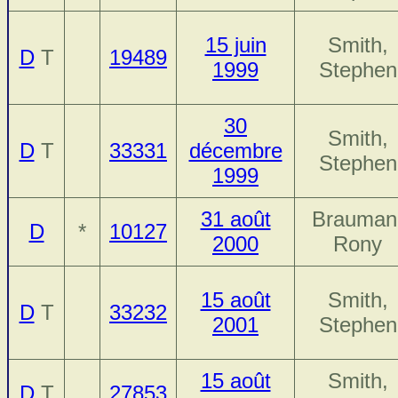
15 juin
Smith,
D
T
19489
1999
Stephen
30
Smith,
D
T
33331
décembre
Stephen
1999
31 août
Brauman
D
*
10127
2000
Rony
15 août
Smith,
D
T
33232
2001
Stephen
15 août
Smith,
D
T
27853