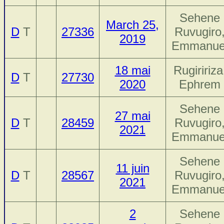
Sehene
March 25,
D
T
27336
Ruvugiro
2019
Emmanue
18 mai
Rugiririza
D
T
27730
2020
Ephrem
Sehene
27 mai
D
T
28459
Ruvugiro
2021
Emmanue
Sehene
11 juin
D
T
28567
Ruvugiro
2021
Emmanue
2
Sehene