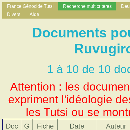
France Génocide Tutsi
Recherche multicritères
Deux
Divers
Aide
Documents pou
Ruvugir
1 à 10 de 10 do
Attention : les docume
expriment l'idéologie d
les Tutsi ou se mont
Doc
G
Fiche
Date
Auteur