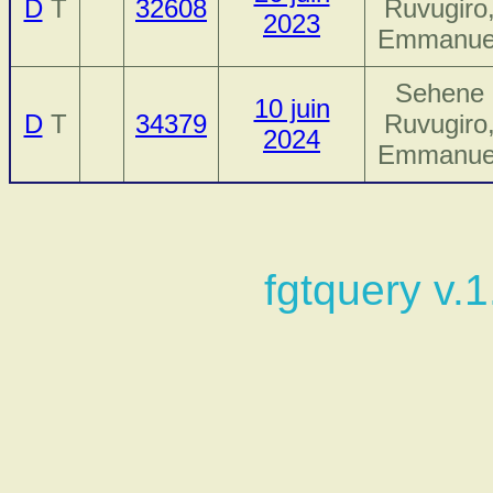
D
T
32608
Ruvugiro
2023
Emmanue
Sehene
10 juin
D
T
34379
Ruvugiro
2024
Emmanue
fgtquery v.1