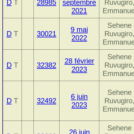
D
T
28985
septembre
Ruvugiro
2021
Emmanue
Sehene
9 mai
D
T
30021
Ruvugiro
2022
Emmanue
Sehene
28 février
D
T
32382
Ruvugiro
2023
Emmanue
Sehene
6 juin
D
T
32492
Ruvugiro
2023
Emmanue
Sehene
26 juin