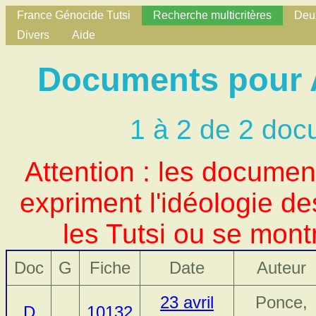
France Génocide Tutsi
Recherche multicritères
Deux
Divers
Aide
Documents pour 
1 à 2 de 2 doc
Attention : les docume
expriment l'idéologie d
les Tutsi ou se mont
Doc
G
Fiche
Date
Auteur
23 avril
Ponce,
D
10132