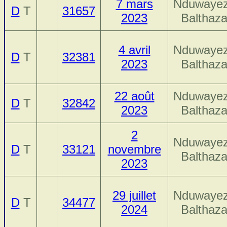
7 mars
Nduwayez
D
T
31657
2023
Balthaza
4 avril
Nduwayez
D
T
32381
2023
Balthaza
22 août
Nduwayez
D
T
32842
2023
Balthaza
2
Nduwayez
D
T
33121
novembre
Balthaza
2023
29 juillet
Nduwayez
D
T
34477
2024
Balthaza