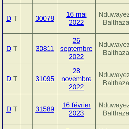
16 mai
Nduwayez
D
T
30078
2022
Balthaza
26
Nduwayez
D
T
30811
septembre
Balthaza
2022
28
Nduwayez
D
T
31095
novembre
Balthaza
2022
16 février
Nduwayez
D
T
31589
2023
Balthaza