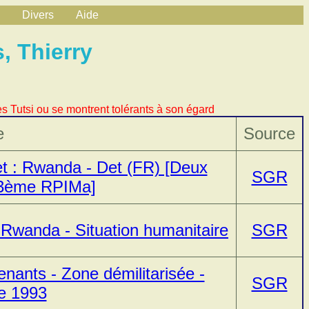
Divers
Aide
 Thierry
s Tutsi ou se montrent tolérants à son égard
e
Source
t : Rwanda - Det (FR) [Deux
SGR
 3ème RPIMa]
 Rwanda - Situation humanitaire
SGR
enants - Zone démilitarisée -
SGR
e 1993