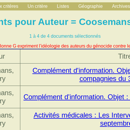
 critères
Un critère
Listes
Géographie
Archives
ts pour Auteur = Coosemans,
1 à 4 de 4 documents sélectionnés
lonne G expriment l'idéologie des auteurs du génocide contre le
ur
Titr
ans,
Complément d'information. Obje
ry
compagnies du
ans,
Complément d'information. Objet :
ry
ans,
Activités médicales : Les Interv
ry
septembr