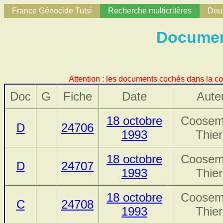
France Génocide Tutsi
Recherche multicritères
Deux
Documen
Attention : les documents cochés dans la co
Doc
G
Fiche
Date
Aute
18 octobre
Coosem
D
24706
1993
Thier
18 octobre
Coosem
D
24707
1993
Thier
18 octobre
Coosem
C
24708
1993
Thier