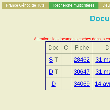
France Génocide Tutsi
Recherche multicritères
Deux
Docu
Attention : les documents cochés dans la co
Doc
G
Fiche
D
S
T
28462
31 ma
D
T
30647
31 ma
D
34069
14 av